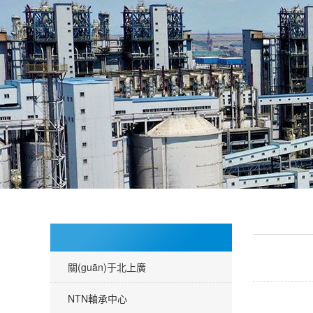
關(guān)于北上廣
NTN軸承中心