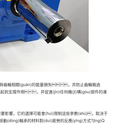
與齒輪相關(guān)的能量損失，并防止齒輪箱過
撐作用，并促進(jìn)任何機(jī)構(gòu)部件的運
有重要影響，它的選擇可能會(huì)限制這些參數(shù)，取決于
g)軸承的材料對(duì)疲勞的反應(yīng)方式?jīng)Q