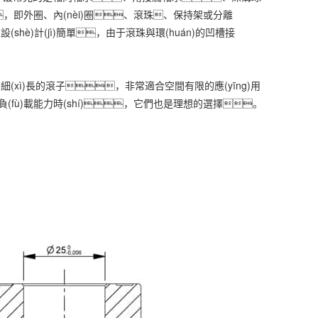
，即外圈、內(nèi)圈、滾珠、保持架或分離
hè)計(jì)簡單，由于滾珠與環(huán)的凹槽接
、細(xì)長的滾子，非常適合空間有限的應(yīng)用
負(fù)載能力時(shí)，它們也是理想的選擇。