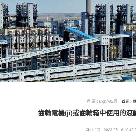
當(dāng)前位置：
首頁
>
應
齒輪電機(jī)或齒輪箱中使用的滾動
時(shí)間：2023-05-16 10:49: