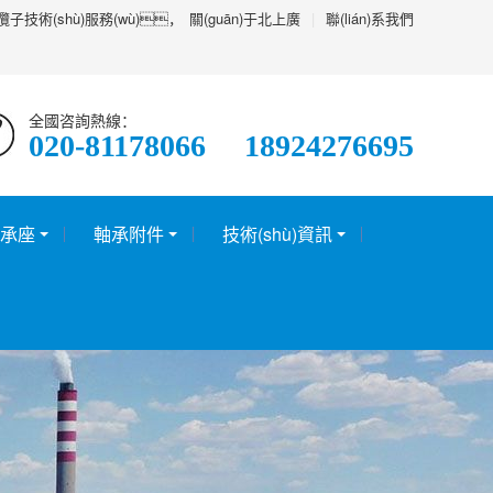
技術(shù)服務(wù)，
關(guān)于北上廣
|
聯(lián)系我們
全國咨詢熱線：
020-81178066 18924276695
承座
軸承附件
技術(shù)資訊