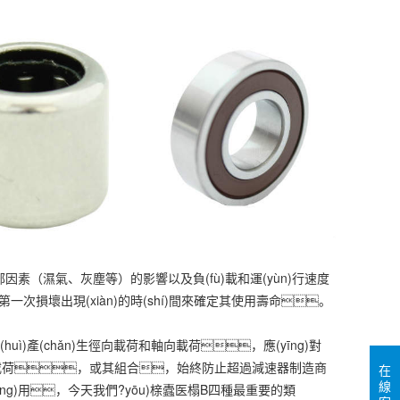
外部因素（濕氣、灰塵等）的影響以及負(fù)載和運(yùn)行速度
損壞出現(xiàn)的時(shí)間來確定其使用壽命。
端會(huì)產(chǎn)生徑向載荷和軸向載荷，應(yīng)對
向或軸向載荷，或其組合，始終防止超過減速器制造商
在
線
yīng)用，今天我們?yōu)榇蠹医榻B四種最重要的類