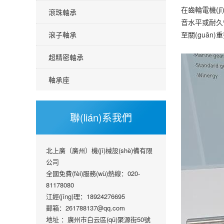
在齒輪電機(jī
滾珠軸承
音水平或耐久性
滾子軸承
至關(guān)
超精密軸承
軸承座
聯(lián)系我們
北上廣（廣州）機(jī)械設(shè)備有限
公司
全國免費(fèi)服務(wù)熱線：020-
81178080
江經(jīng)理：18924276695
郵箱：261788137@qq.com
地址 ：廣州市白云區(qū)聚源街50號