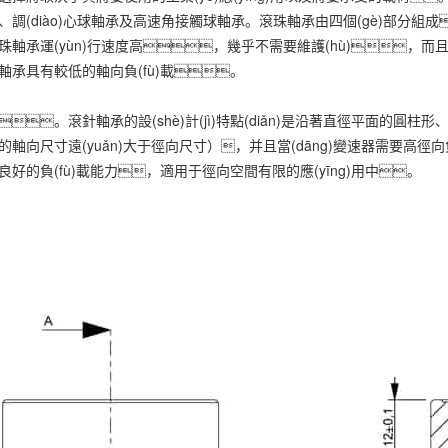
、調(diào)心球軸承及高速角接觸球軸承。滾珠軸承由四個(gè)部分組成
軸承運(yùn)行速度高，幾乎不需要維護(hù)，而且設(s
軸承具有較低的軸向負(fù)載。
。滾針軸承的設(shè)計(jì)特點(diǎn)是沿著直徑平面的圓柱形
軸向尺寸遠(yuǎn)大于徑向尺寸），并且當(dāng)變速器需要高徑向
好的負(fù)載能力，適用于徑向空間有限的應(yīng)用中。