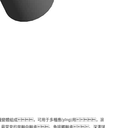
變體組成，可用于多種應(yīng)用，滾
。最常見的是軸向軸承、角接觸軸承、深溝球