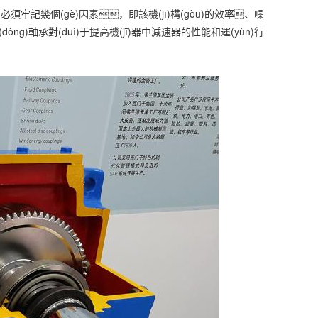
求，必須牢記幾個(gè)因素，即該機(jī)構(gòu)的效率、噪
g)軸承對(duì)于提高機(jī)器中減速器的性能和運(yùn)行