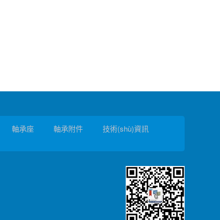
軸承座
軸承附件
技術(shù)資訊