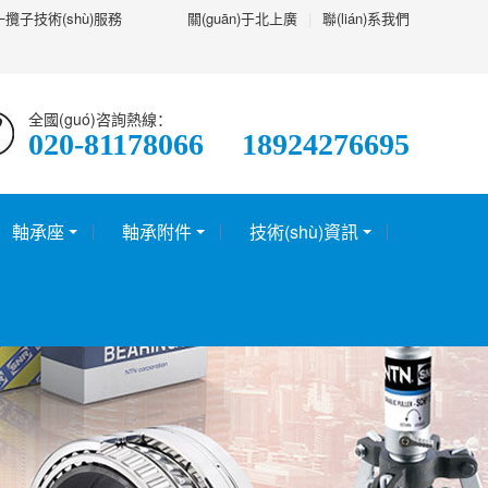
攬子技術(shù)服務
關(guān)于北上廣
|
聯(lián)系我們
全國(guó)咨詢熱線：
020-81178066 18924276695
軸承座
軸承附件
技術(shù)資訊