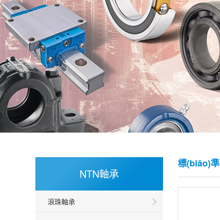
標(biāo)
NTN軸承
滾珠軸承