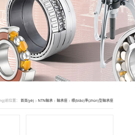
āng)前位置：
首頁(yè)
>
NTN軸承
>
軸承座
>
標(biāo)準(zhǔn)型軸承座