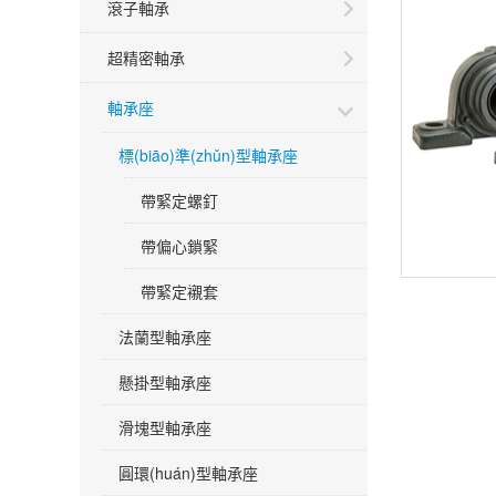
滾子軸承
超精密軸承
軸承座
標(biāo)準(zhǔn)型軸承座
帶緊定螺釘
帶偏心鎖緊
帶緊定襯套
法蘭型軸承座
懸掛型軸承座
滑塊型軸承座
圓環(huán)型軸承座