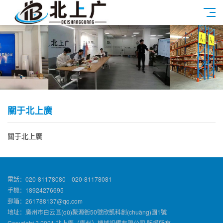
關于北上廣
關于北上廣
電話：020-81178080 020-81178081
手機：18924276695
郵箱：261788137@qq.com
地址：廣州市白云區(qū)聚源街50號欣凱科創(chuàng)園1號
Copyright ? 2021 北上廣（廣州）機械設備有限公司 版權所有