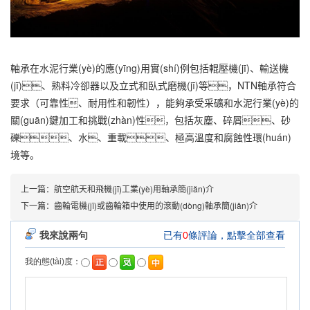
軸承在水泥行業(yè)的應(yīng)用實(shí)例包括輥壓機(jī)、輸送機
(jī)、熟料冷卻器以及立式和臥式磨機(jī)等，NTN軸承符合
要求（可靠性、耐用性和韌性），能夠承受采礦和水泥行業(yè)的
關(guān)鍵加工和挑戰(zhàn)性，包括灰塵、碎屑、砂
礫、水、重載、極高溫度和腐蝕性環(huán)
境等。
上一篇：
航空航天和飛機(jī)工業(yè)用軸承簡(jiǎn)介
下一篇：
齒輪電機(jī)或齒輪箱中使用的滾動(dòng)軸承簡(jiǎn)介