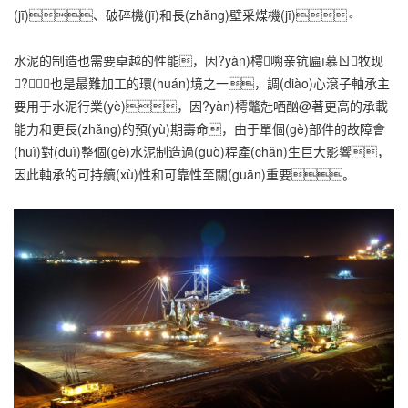
(jī)、破碎機(jī)和長(zhǎng)壁采煤機(jī)。
水泥的制造也需要卓越的性能，因?yàn)樗嗍亲钪匾慕ㄖ牧现
?，也是最難加工的環(huán)境之一，調(diào)心滾子軸承主
要用于水泥行業(yè)，因?yàn)樗鼈兙哂酗@著更高的承載
能力和更長(zhǎng)的預(yù)期壽命，由于單個(gè)部件的故障會
(huì)對(duì)整個(gè)水泥制造過(guò)程產(chǎn)生巨大影響，
因此軸承的可持續(xù)性和可靠性至關(guān)重要。