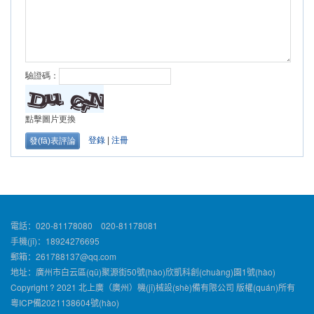
電話：020-81178080 020-81178081
手機(jī)：18924276695
郵箱：261788137@qq.com
地址：廣州市白云區(qū)聚源街50號(hào)欣凱科創(chuàng)園1號(hào)
Copyright ? 2021 北上廣（廣州）機(jī)械設(shè)備有限公司 版權(quán)所有
粵ICP備2021138604號(hào)