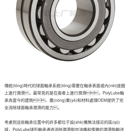
傳統(tǒng)時代的球面軸承系統(tǒng)需要在軸承表面或內(nèi)座圈
上進行潤滑，最常見的是在兩者上進行潤滑，PolyLube軸
承為當今的建筑、農(nóng)業(yè)和材料處理OEM提供了完
全消除球面軸承潤滑的能力。
考慮到這些軸承位置中的許多都位于設(shè)備無法接近的區(qū)
域，PolyLube球形軸承通過消除潤滑脂加油嘴和復雜的潤滑脂輸送