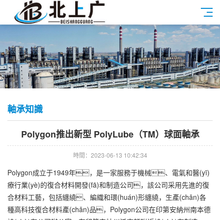
軸承知識
Polygon推出新型 PolyLube（TM）球面軸承
時間：2023-06-13 10:42:34
Polygon成立于1949年，是一家服務于機械、電氣和醫(yī)
療行業(yè)的復合材料開發(fā)和制造公司，該公司采用先進的復
合材料工藝，包括纏繞、編織和環(huán)形纏繞，生產(chǎn)各
種高科技復合材料產(chǎn)品，Polygon公司在印第安納州南本德