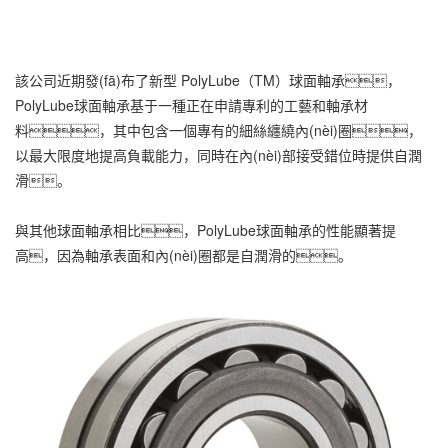
該公司近期發(fā)布了新型 PolyLube（TM）球面軸承，
PolyLube球面軸承基于一種正在申請專利的工藝和軸承材
料，其中包含一個專有的細絲纏繞內(nèi)圈，
以最大限度地提高負載能力，同時在內(nèi)部接受錯位時提供自潤
滑。
與其他球面軸承相比，PolyLube球面軸承的性能顯著提
高，因為軸承表面和內(nèi)圈都是自潤滑的。