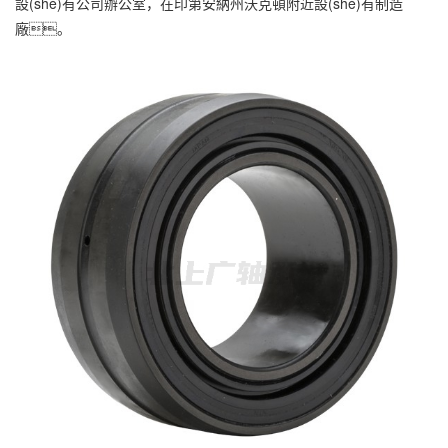
設(shè)有公司辦公室，在印第安納州沃克頓附近設(shè)有制造
廠。