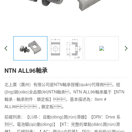
NTN ALL96軸承
北上廣（廣州）有限公司是NTN軸承授權(quán)代理商，經
(jīng)銷(xiāo)全品類(lèi)NTN軸承，NTN ALL96軸承屬于【NTN
軸承 - 軸承附件 - 鎖定板】，基本描述為：Item #
ALL96，鎖定板。
前綴列表：【LUB-：自動(dòng)潤(rùn)滑器】【DRV：Drive 系
列，電池驅(qū)動(dòng)】【KT：完整的單點(diǎn)潤(rùn)滑
器】，后綴列表：【-AC：復(fù)合鋁基】【FG：食品級(jí)潤(rùn)