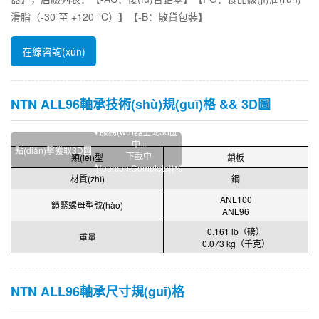
滑脂（-30 至 +120 °C）】【-B：散貨包裝】
在線咨詢(xún)
NTN ALL96軸承技術(shù)規(guī)格 && 3D圖
服務(wù)器生成3d圖
中...
點(diǎn)擊獲取3D圖
下載中
類(lèi)型
鎖板
{{percentComplete}}%
材質(zhì)
鋼
ANL100
鎖緊螺母型號(hào)
ANL96
0.161 lb（磅）
重量
0.073 kg（千克）
NTN ALL96軸承尺寸規(guī)格