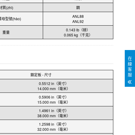
材質(zhì)
鋼
ANL88
母型號(hào)
ANL92
0.143 lb（磅）
重量
0.065 kg（千克）
在
線
客
服
鎖定板 - 尺寸
0.5512 in（英寸）
14.000 mm（毫米）
0.5906 in（英寸）
15.000 mm（毫米）
1.4961 in（英寸）
38.000 mm（毫米）
1.2598 in（英寸）
32.000 mm（毫米）