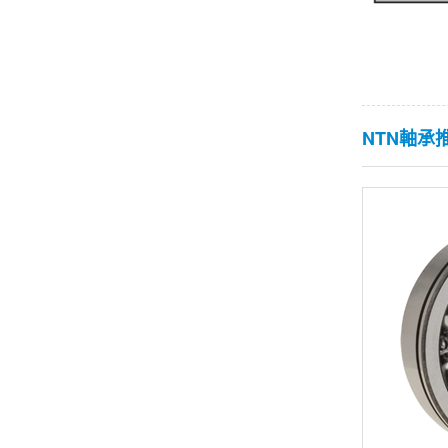
NTN軸承