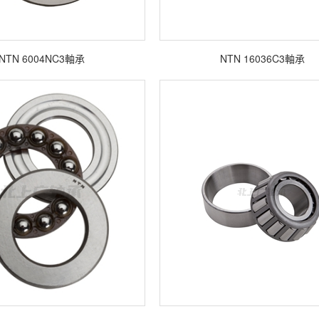
NTN 6004NC3軸承
NTN 16036C3軸承