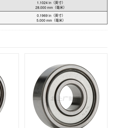
1.1024 in（英寸）
28.000 mm（毫米）
0.1969 in（英寸）
5.000 mm（毫米）