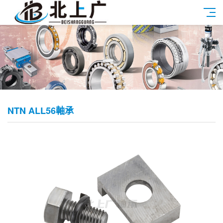
NTN ALL56軸承