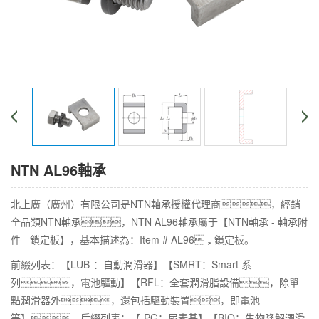
NTN AL96軸承
北上廣（廣州）有限公司是NTN軸承授權代理商，經銷
全品類NTN軸承，NTN AL96軸承屬于【NTN軸承 - 軸承附
件 - 鎖定板】，基本描述為：Item # AL96，鎖定板。
前綴列表：【LUB-：自動潤滑器】【SMRT：Smart 系
列，電池驅動】【RFL：全套潤滑脂設備，除單
點潤滑器外，還包括驅動裝置，即電池
等】，后綴列表：【-PG：尿素基】【BIO：生物降解潤滑