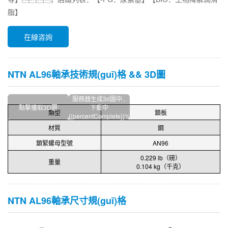
脂】
在線咨詢
NTN AL96軸承技術規(guī)格 && 3D圖
服務器生成3d圖中...
點擊獲取3D圖
下載中
類型
鎖板
{{percentComplete}}%
材質
鋼
鎖緊螺母型號
AN96
0.229 lb（磅）
重量
0.104 kg（千克）
NTN AL96軸承尺寸規(guī)格