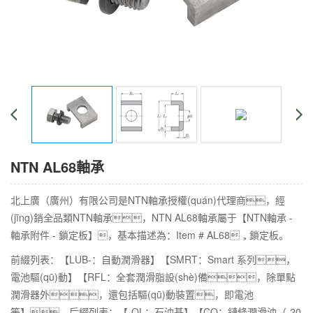
NTN AL68軸承
北上廣（廣州）有限公司是NTN軸承授權(quán)代理商，經
(jīng)銷全品類NTN軸承，NTN AL68軸承屬于【NTN軸承 -
軸承附件 - 鎖定板】，基本描述為：Item # AL68，鎖定板。
前綴列表：【LUB-：自動潤滑器】【SMRT：Smart 系列，
電池驅(qū)動】【RFL：全套潤滑脂設(shè)備，除單點
潤滑器外，還包括驅(qū)動裝置，即電池
等】，后綴列表：【-OL：石油基】【CO：鏈條潤滑油（-20