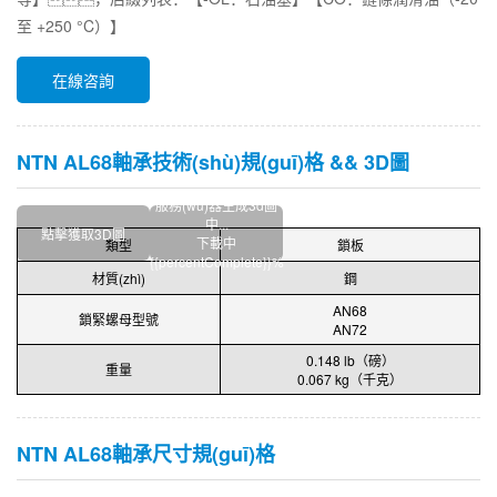
至 +250 °C）】
在線咨詢
NTN AL68軸承技術(shù)規(guī)格 && 3D圖
服務(wù)器生成3d圖
中...
點擊獲取3D圖
下載中
類型
鎖板
{{percentComplete}}%
材質(zhì)
鋼
AN68
鎖緊螺母型號
AN72
0.148 lb（磅）
重量
0.067 kg（千克）
NTN AL68軸承尺寸規(guī)格