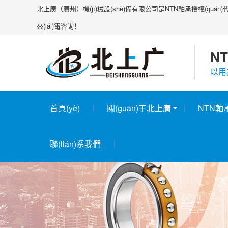
北上廣（廣州）機(jī)械設(shè)備有限公司是NTN軸承授權(quá
來(lái)電咨詢！
NT
以用
首頁(yè)
關(guān)于北上廣
NTN軸
聯(lián)系我們