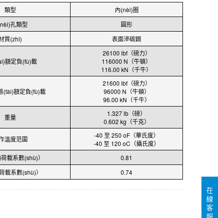
類型
內(nèi)圈
(nèi)孔類型
圓形
材質(zhì)
表面滲碳鋼
26100 lbf（磅力）
ài)額定負(fù)載
116000 N（牛頓）
116.00 kN（千牛）
21600 lbf（磅力）
態(tài)額定負(fù)載
96000 N（牛頓）
96.00 kN（千牛）
1.327 lb（磅）
重量
0.602 kg（千克）
-40 至 250 oF（華氏度）
作溫度范圍
-40 至 120 oC（攝氏度）
荷載系數(shù)）
0.81
荷載系數(shù)）
0.74
在
線
客
服