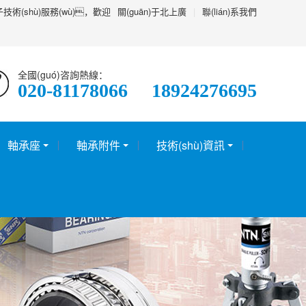
術(shù)服務(wù)，歡迎
關(guān)于北上廣
|
聯(lián)系我們
全國(guó)咨詢熱線：
020-81178066 18924276695
軸承座
軸承附件
技術(shù)資訊