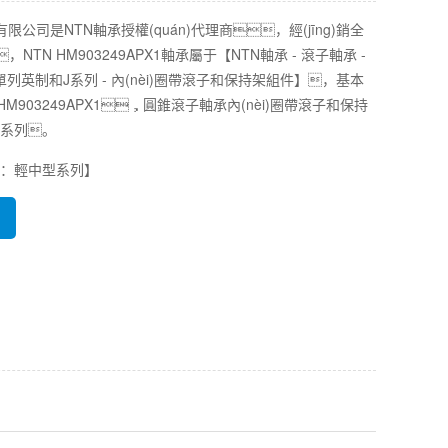
公司是NTN軸承授權(quán)代理商，經(jīng)銷全
，NTN HM903249APX1軸承屬于【NTN軸承 - 滾子軸承 -
單列英制和J系列 - 內(nèi)圈帶滾子和保持架組件】，基本
# HM903249APX1，圓錐滾子軸承內(nèi)圈帶滾子和保持
J系列。
M：輕中型系列】