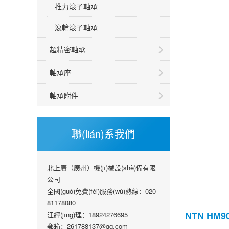
推力滾子軸承
滾輪滾子軸承
超精密軸承
軸承座
軸承附件
聯(lián)系我們
北上廣（廣州）機(jī)械設(shè)備有限
公司
全國(guó)免費(fèi)服務(wù)熱線：020-
81178080
NTN HM9
江經(jīng)理：18924276695
郵箱：261788137@qq.com