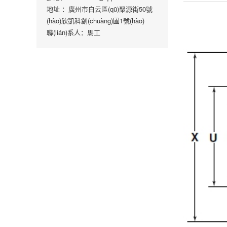
地址 ：廣州市白云區(qū)聚源街50號
(hào)欣凱科創(chuàng)園1號(hào)
聯(lián)系人：馬工