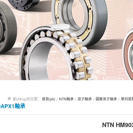
當(dāng)前位置：
首頁(yè)
>
NTN軸承
>
滾子軸承
>
圓錐滾子軸承
>
單列英
9APX1軸承
NTN HM90