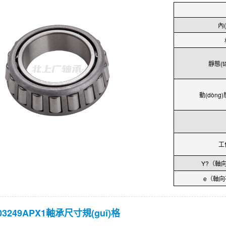
內
靜態(t
動(dòng)
工
Y?（軸向
e（軸向
03249APX1軸承尺寸規(guī)格