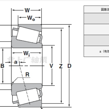
圓錐滾
a（有