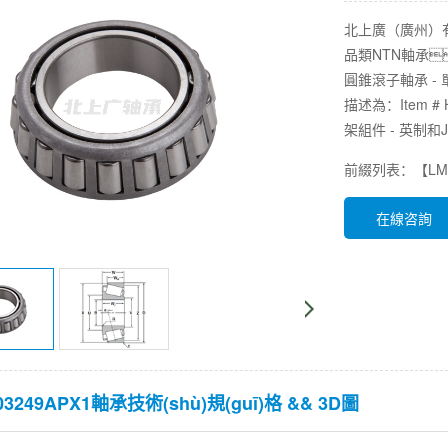
北上廣（廣州）有限
品類NTN軸承
圓錐滾子軸承 - 
描述為：Item 
架組件 - 英制和
前綴列表：【L
在線咨詢
03249APX1軸承技術(shù)規(guī)格 && 3D圖