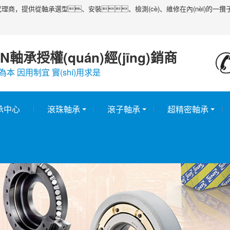
n)代理商，提供從軸承選型、安裝、檢測(cè)、維修在內(nèi)的一攬子技
N軸承授權(quán)經(jīng)銷商
為本 因用制宜 實(shí)用求是
承中心
滾珠軸承
滾子軸承
超精密軸承