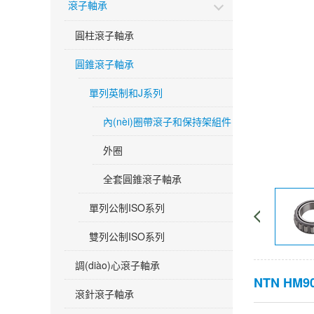
滾子軸承
圓柱滾子軸承
圓錐滾子軸承
單列英制和J系列
內(nèi)圈帶滾子和保持架組件
外圈
全套圓錐滾子軸承
單列公制ISO系列
雙列公制ISO系列
調(diào)心滾子軸承
NTN HM9
滾針滾子軸承