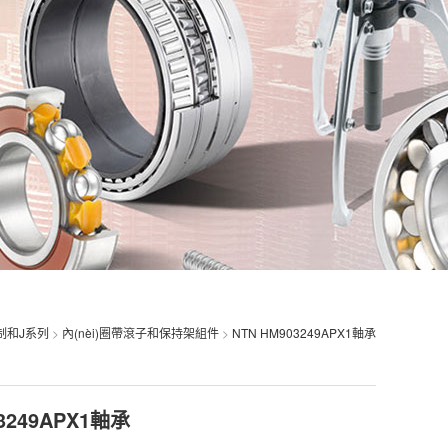
制和J系列
>
內(nèi)圈帶滾子和保持架組件
>
NTN HM903249APX1軸承
3249APX1軸承