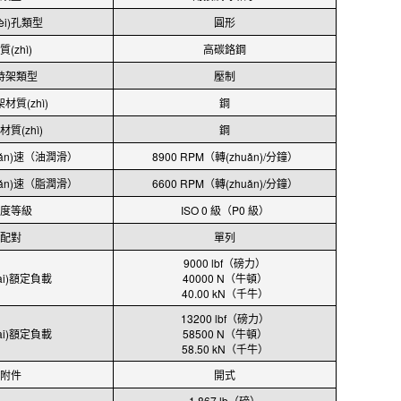
èi)孔類型
圓形
質(zhì)
高碳鉻鋼
持架類型
壓制
材質(zhì)
鋼
質(zhì)
鋼
uǎn)速（油潤滑）
8900 RPM（轉(zhuǎn)/分鐘）
uǎn)速（脂潤滑）
6600 RPM（轉(zhuǎn)/分鐘）
度等級
ISO 0 級（P0 級）
配對
單列
9000 lbf（磅力）
ài)額定負載
40000 N（牛頓）
40.00 kN（千牛）
13200 lbf（磅力）
ài)額定負載
58500 N（牛頓）
58.50 kN（千牛）
附件
開式
1.867 lb（磅）