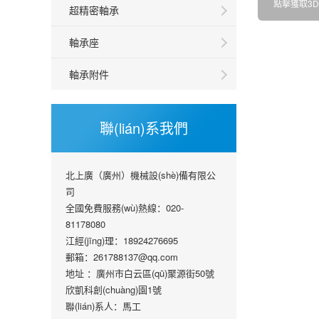
點擊獲取3
超精密軸承
軸承座
軸承附件
聯(lián)系我們
北上廣（廣州）機械設(shè)備有限公
司
全國免費服務(wù)熱線：020-
81178080
江經(jīng)理：18924276695
郵箱：261788137@qq.com
地址 ：廣州市白云區(qū)聚源街50號
欣凱科創(chuàng)園1號
聯(lián)系人：馬工