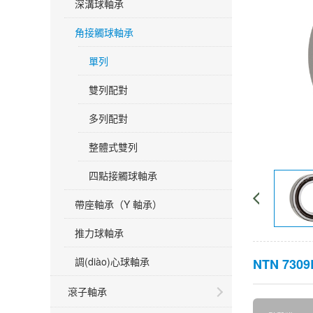
深溝球軸承
角接觸球軸承
單列
雙列配對
多列配對
整體式雙列
四點接觸球軸承
帶座軸承（Y 軸承）
推力球軸承
調(diào)心球軸承
NTN 730
滾子軸承