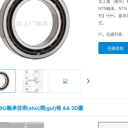
北上廣（廣州）有限
NTN軸承，NTN 
列】，基本描述
式。
，后綴列表：【
在線咨詢
9BG軸承技術(shù)規(guī)格 && 3D圖
服務(wù)器生成3d圖
中...