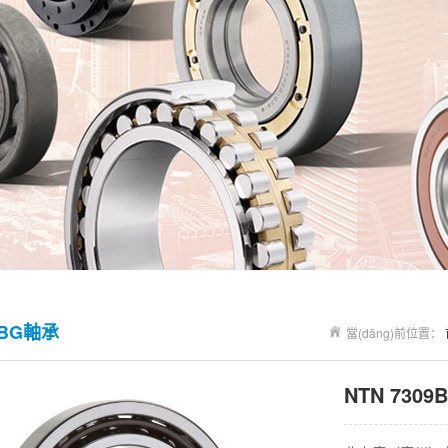
9BG軸承
當(dāng)前位置：
NTN 730