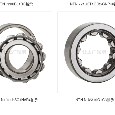
TN 7206BL1BG軸承
NTN 7213CT1GD2/GNP4
 N1011HSC1NAP4軸承
NTN NU2319G1C3軸承