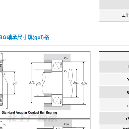
工作
9BG軸承尺寸規(guī)格
d
D
B
r
r