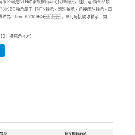
公司是NTN軸承授權(quán)代理商，經(jīng)銷全品類
7309BG軸承屬于【NTN軸承 - 滾珠軸承 - 角接觸球軸承 - 單
為：Item # 7309BG，單列角接觸球軸承 - 開
B：接觸角 40°】
類型
角接觸球軸承