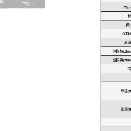
D圖
下載中
內(n
{{percentComplete}}%
材
保
保持架
滾珠材
極限轉(zh
極限轉(zh
精
靜態(t
動態(t