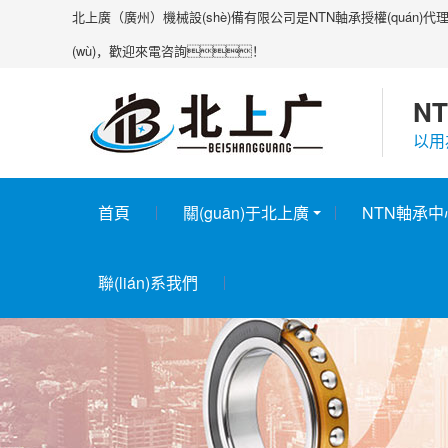
北上廣（廣州）機械設(shè)備有限公司是NTN軸承授權(quán
(wù)，歡迎來電咨詢！
NT
以用
首頁
關(guān)于北上廣
NTN軸承中
聯(lián)系我們