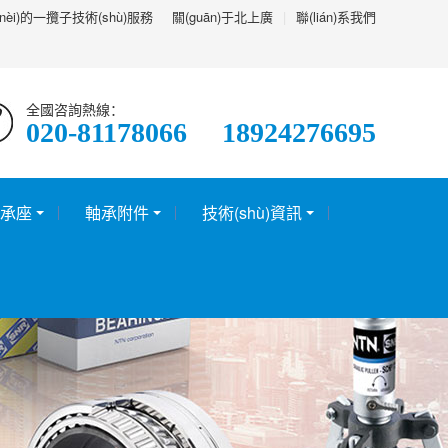
)的一攬子技術(shù)服務
關(guān)于北上廣
|
聯(lián)系我們
全國咨詢熱線：
020-81178066 18924276695
承座
軸承附件
技術(shù)資訊