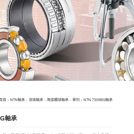
首頁
>
NTN軸承
>
滾珠軸承
>
角接觸球軸承
>
單列
>
NTN 7309BG軸承
9BG軸承