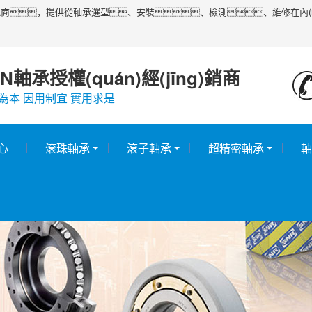
)代理商，提供從軸承選型、安裝、檢測、維修在內(nèi
N軸承授權(quán)經(jīng)銷商
為本 因用制宜 實用求是
心
滾珠軸承
滾子軸承
超精密軸承
軸