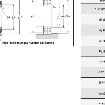
接
a（負
d? 
d
b
D? 
D
b
r??
r???
雙列
三列
四列