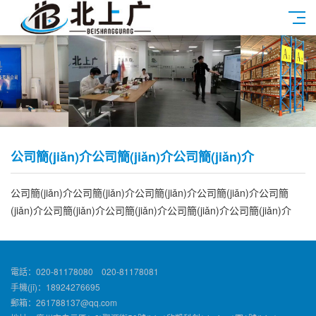
公司簡(jiǎn)介公司簡(jiǎn)介公司簡(jiǎn)介
公司簡(jiǎn)介公司簡(jiǎn)介公司簡(jiǎn)介公司簡(jiǎn)介公司簡
(jiǎn)介公司簡(jiǎn)介公司簡(jiǎn)介公司簡(jiǎn)介公司簡(jiǎn)介
電話：020-81178080 020-81178081
手機(jī)：18924276695
郵箱：261788137@qq.com